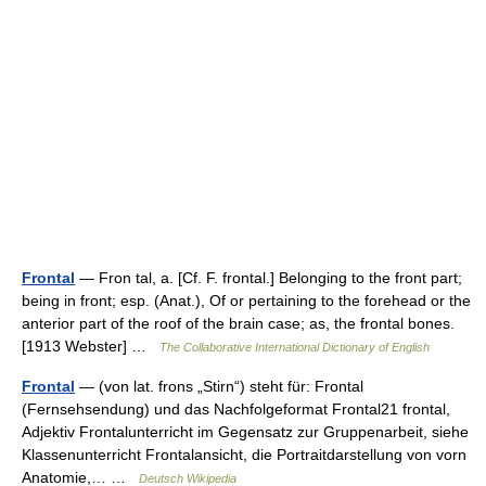
Frontal
— Fron tal, a. [Cf. F. frontal.] Belonging to the front part;
being in front; esp. (Anat.), Of or pertaining to the forehead or the
anterior part of the roof of the brain case; as, the frontal bones.
[1913 Webster] …
The Collaborative International Dictionary of English
Frontal
— (von lat. frons „Stirn“) steht für: Frontal
(Fernsehsendung) und das Nachfolgeformat Frontal21 frontal,
Adjektiv Frontalunterricht im Gegensatz zur Gruppenarbeit, siehe
Klassenunterricht Frontalansicht, die Portraitdarstellung von vorn
Anatomie,… …
Deutsch Wikipedia