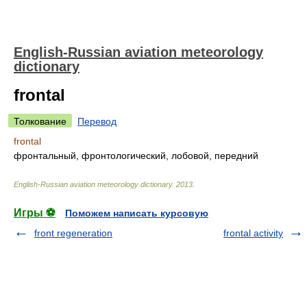
English-Russian aviation meteorology
dictionary
frontal
Толкование
Перевод
frontal
фронтальный, фронтологический, лобовой, передний
English-Russian aviation meteorology dictionary
.
2013
.
Игры ⚽
Поможем написать курсовую
front regeneration
frontal activity