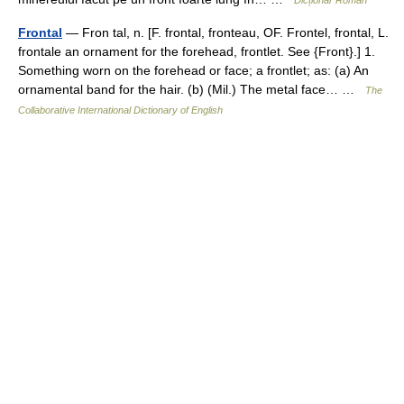
Dicționar Român
Frontal
— Fron tal, n. [F. frontal, fronteau, OF. Frontel, frontal, L.
frontale an ornament for the forehead, frontlet. See {Front}.] 1.
Something worn on the forehead or face; a frontlet; as: (a) An
ornamental band for the hair. (b) (Mil.) The metal face… …
The
Collaborative International Dictionary of English