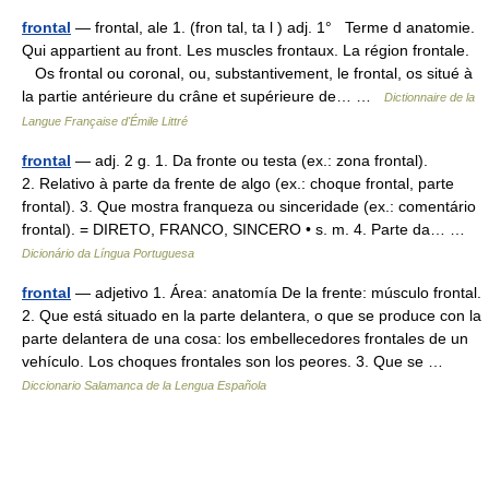
frontal
— frontal, ale 1. (fron tal, ta l ) adj. 1° Terme d anatomie.
Qui appartient au front. Les muscles frontaux. La région frontale.
Os frontal ou coronal, ou, substantivement, le frontal, os situé à
la partie antérieure du crâne et supérieure de… …
Dictionnaire de la
Langue Française d'Émile Littré
frontal
— adj. 2 g. 1. Da fronte ou testa (ex.: zona frontal).
2. Relativo à parte da frente de algo (ex.: choque frontal, parte
frontal). 3. Que mostra franqueza ou sinceridade (ex.: comentário
frontal). = DIRETO, FRANCO, SINCERO • s. m. 4. Parte da… …
Dicionário da Língua Portuguesa
frontal
— adjetivo 1. Área: anatomía De la frente: músculo frontal.
2. Que está situado en la parte delantera, o que se produce con la
parte delantera de una cosa: los embellecedores frontales de un
vehículo. Los choques frontales son los peores. 3. Que se …
Diccionario Salamanca de la Lengua Española