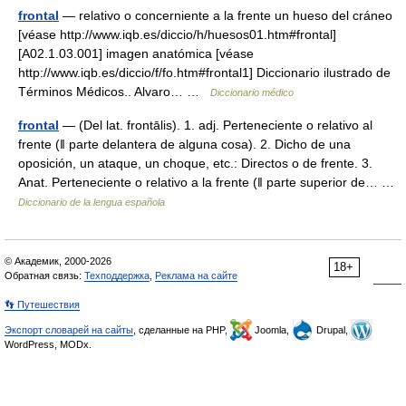
frontal
— relativo o concerniente a la frente un hueso del cráneo
[véase http://www.iqb.es/diccio/h/huesos01.htm#frontal]
[A02.1.03.001] imagen anatómica [véase
http://www.iqb.es/diccio/f/fo.htm#frontal1] Diccionario ilustrado de
Términos Médicos.. Alvaro… …
Diccionario médico
frontal
— (Del lat. frontālis). 1. adj. Perteneciente o relativo al
frente (ǁ parte delantera de alguna cosa). 2. Dicho de una
oposición, un ataque, un choque, etc.: Directos o de frente. 3.
Anat. Perteneciente o relativo a la frente (ǁ parte superior de… …
Diccionario de la lengua española
© Академик, 2000-2026
18+
Обратная связь:
Техподдержка
,
Реклама на сайте
👣 Путешествия
Экспорт словарей на сайты
, сделанные на PHP,
Joomla,
Drupal,
WordPress, MODx.