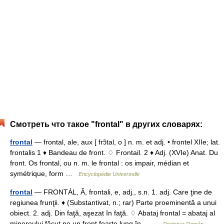
Смотреть что такое "frontal" в других словарях:
frontal
— frontal, ale, aux [ frɔ̃tal, o ] n. m. et adj. • frontel XIIe; lat.
frontalis 1 ♦ Bandeau de front. ♢ Frontail. 2 ♦ Adj. (XVIe) Anat. Du
front. Os frontal, ou n. m. le frontal : os impair, médian et
symétrique, form …
Encyclopédie Universelle
frontal
— FRONTÁL, Ă, frontali, e, adj., s.n. 1. adj. Care ţine de
regiunea frunţii. ♦ (Substantivat, n.; rar) Parte proeminentă a unui
obiect. 2. adj. Din faţă, aşezat în faţă. ♢ Abataj frontal = abataj al
minereului făcut pe un front foarte lung în… …